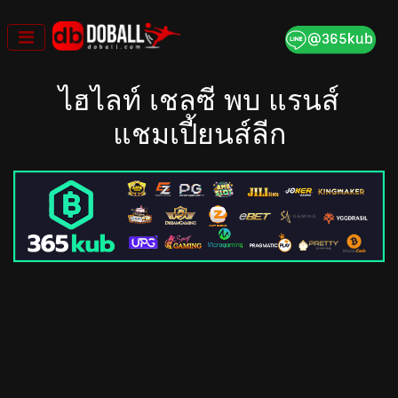
Skip
to
content
ไฮไลท์ เชลซี พบ แรนส์
แชมเปี้ยนส์ลีก