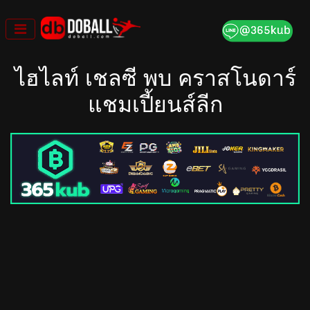
Skip
to
content
ไฮไลท์ เชลซี พบ คราสโนดาร์
แชมเปี้ยนส์ลีก