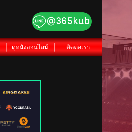
ดูหนังออนไลน์
ติดต่อเรา