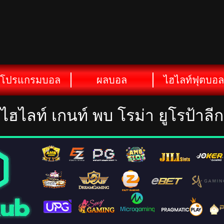
โปรแกรมบอล
ผลบอล
ไฮไลท์ฟุตบอล
ไฮไลท์ เกนท์ พบ โรม่า ยูโรป้าลีก