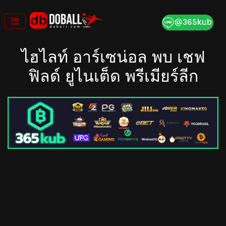
Skip
to
content
ไฮไลท์ อาร์เซน่อล พบ เชฟ
ฟิลด์ ยูไนเต็ด พรีเมียร์ลีก