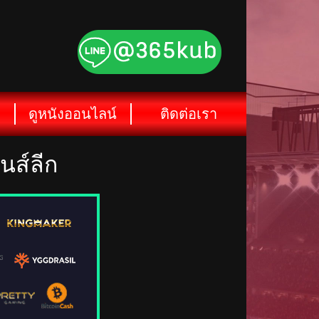
ดูหนังออนไลน์
ติดต่อเรา
นส์ลีก