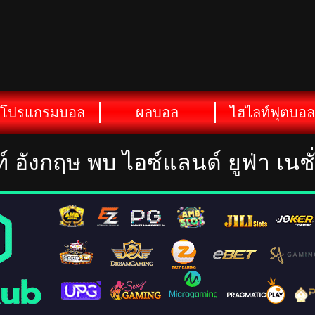
โปรแกรมบอล
ผลบอล
ไฮไลท์ฟุตบอล
์ อังกฤษ พบ ไอซ์แลนด์ ยูฟ่า เนชั่