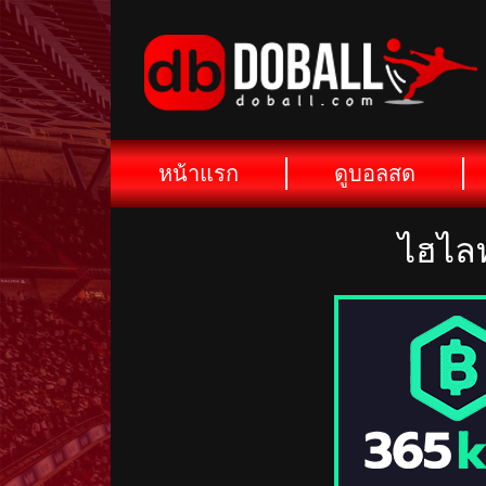
Skip
to
content
หน้าแรก
ดูบอลสด
ไฮไลท