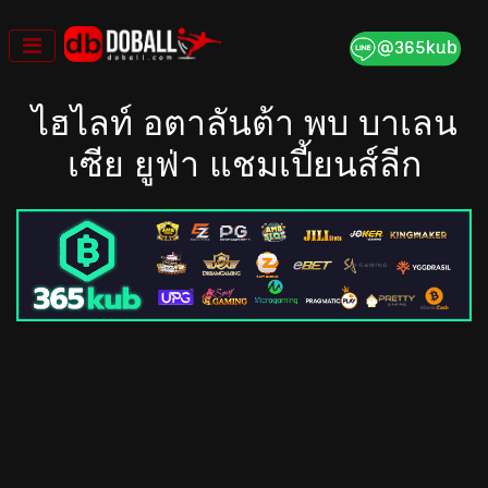
Skip
to
content
ไฮไลท์ อตาลันต้า พบ บาเลน
เซีย ยูฟ่า แชมเปี้ยนส์ลีก