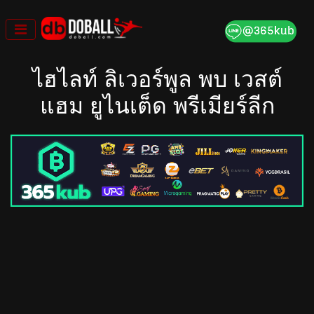
Skip
to
content
ไฮไลท์ ลิเวอร์พูล พบ เวสต์
แฮม ยูไนเต็ด พรีเมียร์ลีก