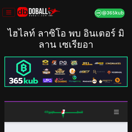
Skip
to
content
ไฮไลท์ ลาซิโอ พบ อินเตอร์ มิ
ลาน เซเรียอา