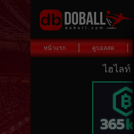
Skip
to
content
หน้าแรก
ดูบอลสด
ไฮไลท์ 