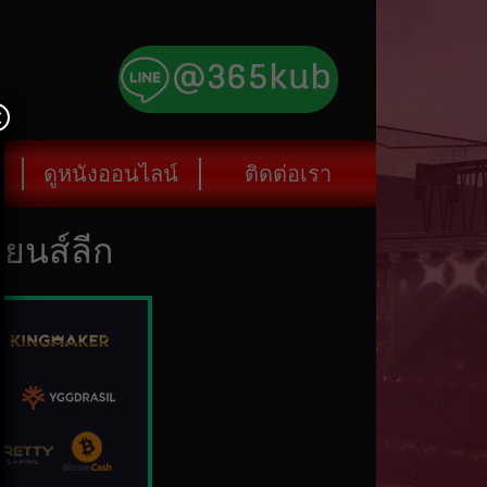
×
ดูหนังออนไลน์
ติดต่อเรา
้ยนส์ลีก