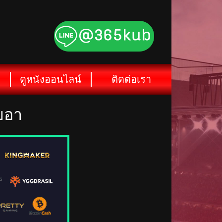
ดูหนังออนไลน์
ติดต่อเรา
ียอา