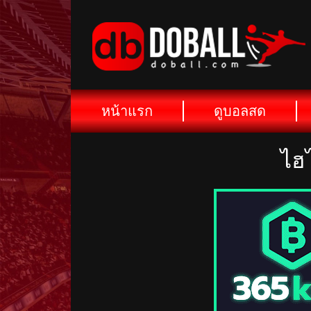
Skip
to
content
หน้าแรก
ดูบอลสด
ไฮไ