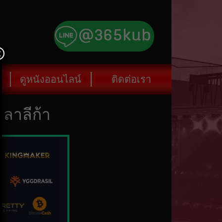
×
ดูหนังออนไลน์
ติดต่อเรา
 ลาลีก้า