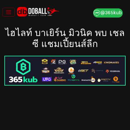
Skip
to
content
ไฮไลท์ บาเยิร์น มิวนิค พบ เชล
ซี แชมเปี้ยนส์ลีก