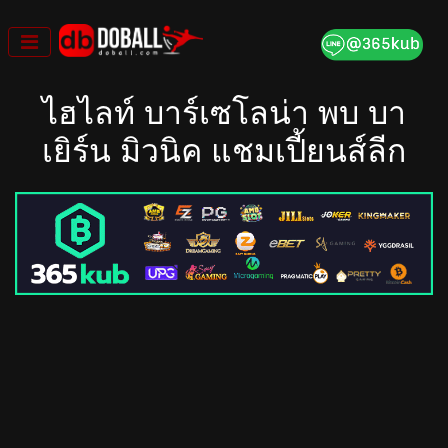
Skip
to
content
ไฮไลท์ บาร์เซโลน่า พบ บา
เยิร์น มิวนิค แชมเปี้ยนส์ลีก