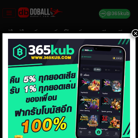
Skip
to
content
×
ไฮไลท์ บอร์กโดซ์ พบ นีซ ลีก
เอิง