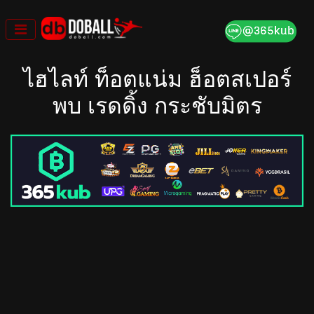
Skip
to
content
ไฮไลท์ ท็อตแน่ม ฮ็อตสเปอร์
พบ เรดดิ้ง กระชับมิตร