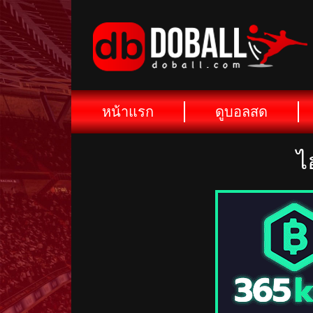
Skip
to
content
หน้าแรก
ดูบอลสด
ไ