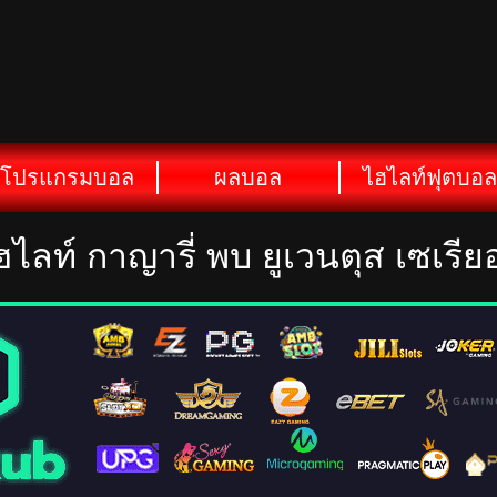
โปรแกรมบอล
ผลบอล
ไฮไลท์ฟุตบอล
ฮไลท์ กาญารี่ พบ ยูเวนตุส เซเรีย