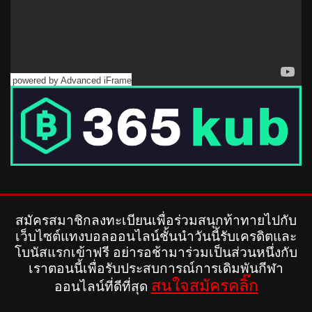
powered by Advanced iFrame
สมัครสมาชิกลงทะเบียนเพื่อร่วมสนุกท้าทายไปกับ
เว็บไซต์แทงบอลออนไลน์ชั้นนำวันนี้รับเครดิตและ
โบนัสแรกเข้าฟรี อย่ารอช้ามาร่วมเป็นส่วนหนึ่งกับ
เราตอนนี้เพื่อรับประสบการณ์การเดิมพันกีฬา
สนใจสมัครคลิ๊ก
ออนไลน์ที่ดีที่สุด