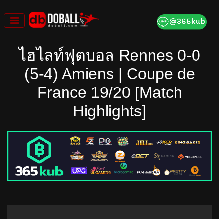
Skip
to
content
ไฮไลท์ฟุตบอล Rennes 0-0
(5-4) Amiens | Coupe de
France 19/20 [Match
Highlights]