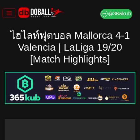
Skip
to
content
ไฮไลท์ฟุตบอล Mallorca 4-1
Valencia | LaLiga 19/20
[Match Highlights]