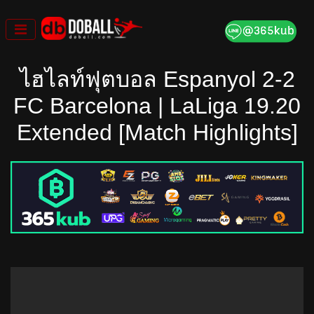
Skip
to
content
ไฮไลท์ฟุตบอล Espanyol 2-2
FC Barcelona | LaLiga 19.20
Extended [Match Highlights]