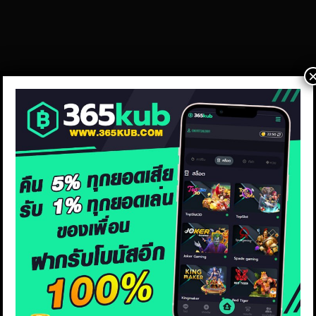
โปรแกรมบอล
ผลบอล
ไฮไลท์ฟุตบอล
s 1-1 Real Betis | LaLiga 19/20