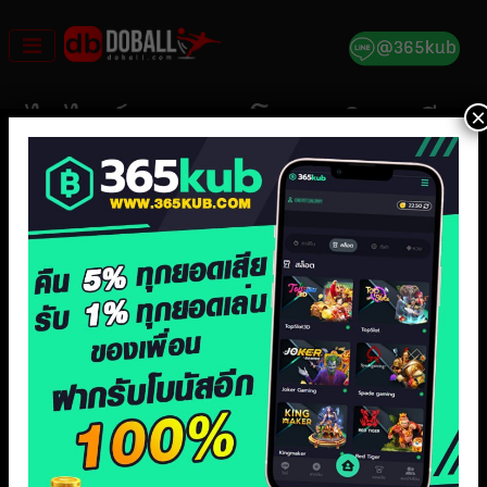
Skip
to
content
×
ไฮไลท์ฟุตบอล โคปา อิตาเลีย
คัพ อตาลันต้า 4-0 เจนัว
03/12/2025