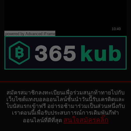
powered by Advanced iFrame
สมัครสมาชิกลงทะเบียนเพื่อร่วมสนุกท้าทายไปกับ
เว็บไซต์แทงบอลออนไลน์ชั้นนำวันนี้รับเครดิตและ
โบนัสแรกเข้าฟรี อย่ารอช้ามาร่วมเป็นส่วนหนึ่งกับ
เราตอนนี้เพื่อรับประสบการณ์การเดิมพันกีฬา
สนใจสมัครคลิ๊ก
ออนไลน์ที่ดีที่สุด