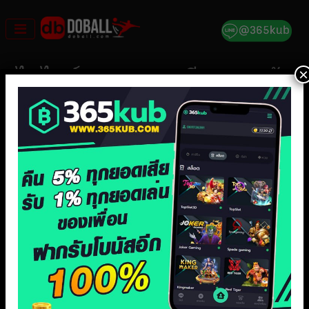
Skip
to
content
×
ไฮไลท์ฟุตบอล ลาลีกา เซลต้า
บีโก้ 2-3 เลบานเต้ 12/05/2026