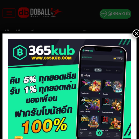
Skip
to
content
×
ไฮไลท์ฟุตบอล ลาลีกา เกตาเฟ่
1-0 โอซาซูน่า 23/05/2026