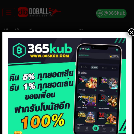
Skip
to
content
×
ไฮไลท์ฟุตบอล ลาลีกา อลาเบส
1-2 ราโย่ บาเยกาโน่
23/05/2026