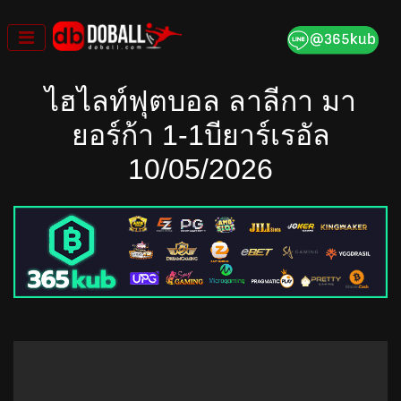
Skip
to
content
ไฮไลท์ฟุตบอล ลาลีกา มา
ยอร์ก้า 1-1บียาร์เรอัล
10/05/2026