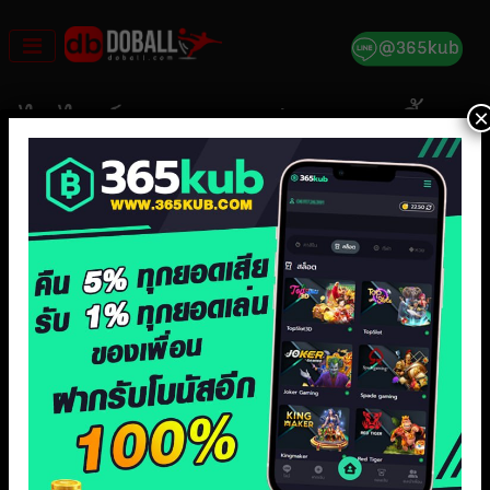
Skip
to
content
×
ไฮไลท์ฟุตบอล ยูฟ่า แชมเปี้ยน
ส์ลีก คลับบรูซ 0-3 อาร์เซน่อล
11/12/2025