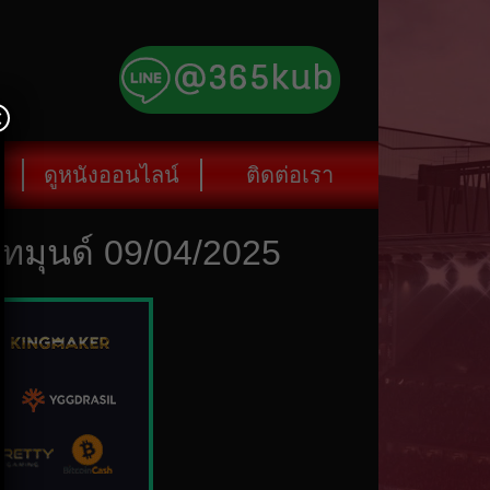
×
ดูหนังออนไลน์
ติดต่อเรา
์ทมุนด์ 09/04/2025