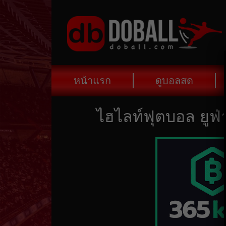
Skip
to
content
หน้าแรก
ดูบอลสด
ไฮไลท์ฟุตบอล ยูฟ่