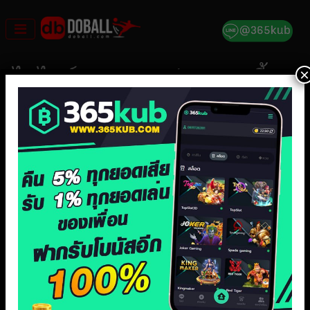
Skip
to
content
×
ไฮไลท์ฟุตบอล ยูฟ่า แชมเปี้ยน
ส์ลีก RB ไลป์ซิก 0-1 ลิเวอร์พูล
23/10/2024