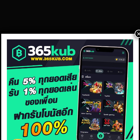
โปรแกรมบอล
ผลบอล
ไฮไลท์ฟุตบอล
 ยูโรป้า ลีก ไฟร์บวร์ก 0-3 แอสตั