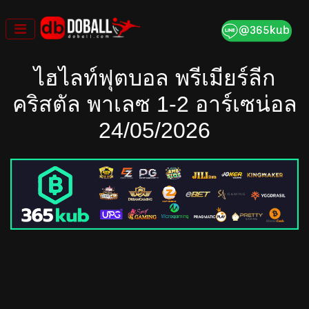
Skip
to
content
ไฮไลท์ฟุตบอล พรีเมียร์ลีก
คริสตัล พาเลซ 1-2 อาร์เซน่อล
24/05/2026