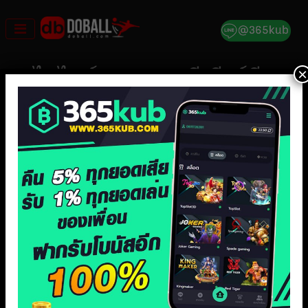
Skip
to
content
×
ไฮไลท์ฟุตบอล พรีเมียร์ลีก
วูล์ฟแฮมป์ตัน 1-1 ฟูแล่ม
17/05/2026