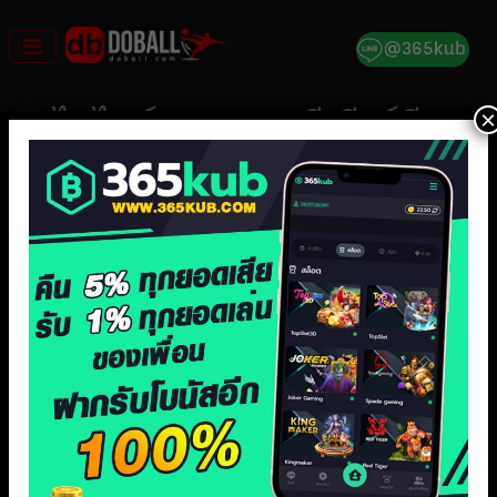
Skip
to
content
×
ไฮไลท์ฟุตบอล พรีเมียร์ลีก
แมนฯ ยูไนเต็ด 3-2 น็อตติ้ง
แฮม ฟอเรสต์ 17/05/2026