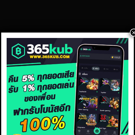
โปรแกรมบอล
ผลบอล
ไฮไลท์ฟุตบอล
นเดสลีกา ซังค์ เพาลี 1-3 โวล์ฟส