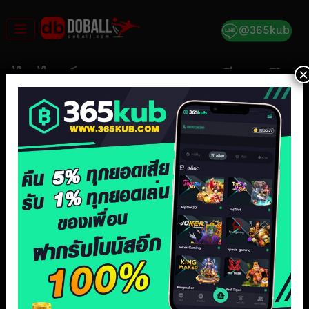
Skip
to
content
×
ไฮไลท์ฟุตบอล บุนเดสลีกา มึน
เช่นกลัดบัค 4-0 ฮอฟเฟ่นไฮม์
16/05/2026