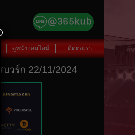
×
ดูหนังออนไลน์
ติดต่อเรา
์สบวร์ก 22/11/2024