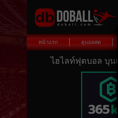
Skip
to
content
หน้าแรก
ดูบอลสด
ไฮไลท์ฟุตบอล บุนเ