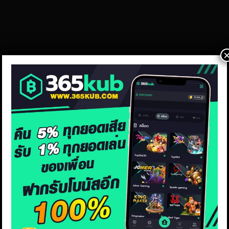
โปรแกรมบอล
ผลบอล
ไฮไลท์ฟุตบอล
ดสลีกา บาเยิร์น มิวนิค 3-0 เอาก