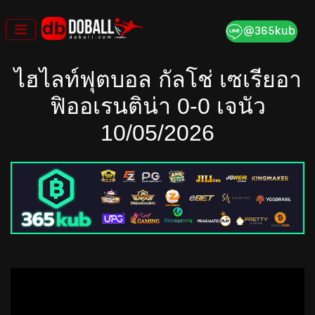
Skip
to
content
ไฮไลท์ฟุตบอล กัลโช่ เซเรียอา
ฟิออเรนติน่า 0-0 เจนัว
10/05/2026