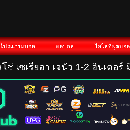
โปรแกรมบอล
ผลบอล
ไฮไลท์ฟุตบอล
โช่ เซเรียอา เจนัว 1-2 อินเตอร์