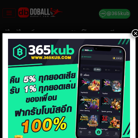
Skip
to
content
×
ไฮไลท์ฟุตบอล กัลโช่ เซเรียอา
เอซี มิลาน 3-1 โบโลญญ่า
09/05/2025