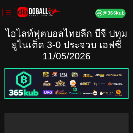
Skip
to
content
ไฮไลท์ฟุตบอลไทยลีก บีจี ปทุม
ยูไนเต็ด 3-0 ประจวบ เอฟซี
11/05/2026