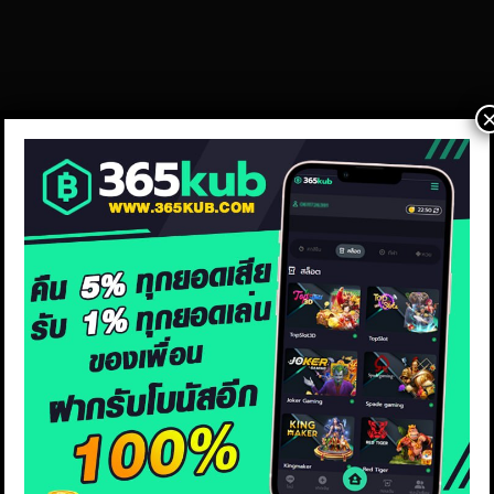
โปรแกรมบอล
ผลบอล
ไฮไลท์ฟุตบอล
026 รอบ 32 ทีมสุดท้าย ไอเวอรี่
30/06/2026