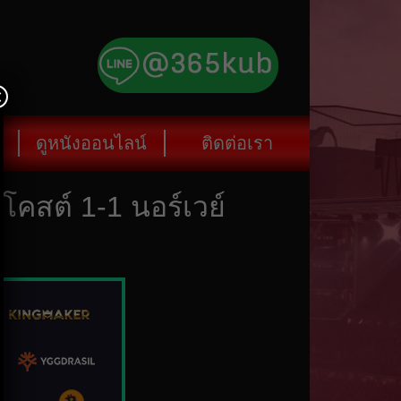
×
ดูหนังออนไลน์
ติดต่อเรา
โคสต์ 1-1 นอร์เวย์