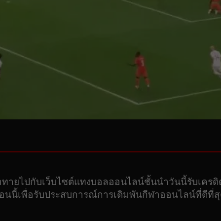
าทายไปกับเว็บไซต์แทงบอลออนไลน์ชั้นนำวันนี้รับเครด
อนนี้เพื่อรับประสบการณ์การเดิมพันกีฬาออนไลน์ที่ดีที่ส