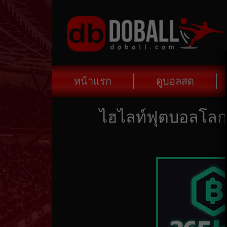
Skip
to
content
หน้าแรก
ดูบอลสด
ไฮไลท์ฟุตบอลโลก 2