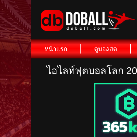
Skip
to
content
หน้าแรก
ดูบอลสด
ไฮไลท์ฟุตบอลโลก 202