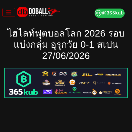
Skip
to
content
ไฮไลท์ฟุตบอลโลก 2026 รอบ
แบ่งกลุ่ม อุรุกวัย 0-1 สเปน
27/06/2026