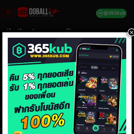
Skip
to
content
×
ไฮไลท์ฟุตบอลโลก 2026 รอบ
แบ่งกลุ่ม อุรุกวัย 2-2 เคปเวิร์ด
22/06/2026