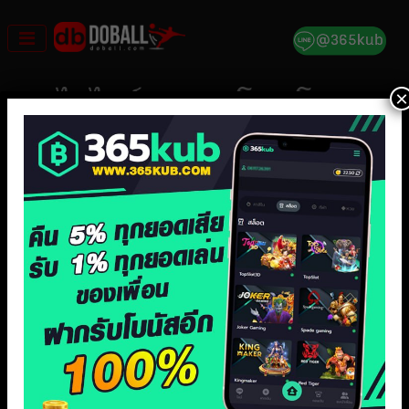
Skip
to
content
×
ไฮไลท์ฟุตบอลโลก โซน
อเมริกาใต้ อาร์เจนติน่า 4-1
บราซิล 26/03/2025