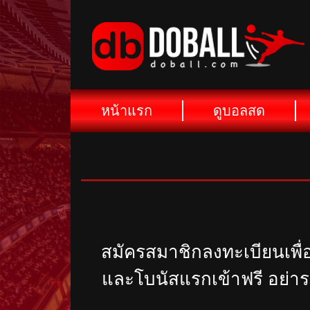
หน้าแรก
ดูบอลสด
สมัครสมาชิกลงทะเบียนเพื่
และโบนัสแรกเข้าฟรี อย่าร